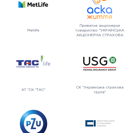
Приватне акціонерне
Metlife
товариство "УКРАЇНСЬКА
АКЦІОНЕРНА СТРАХОВА
КОМПАНІЯ АСКА-ЖИТТЯ"
СК "Українська страхова
АТ "СК "ТАС"
група"