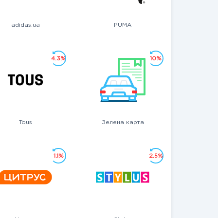
adidas.ua
PUMA
4.3%
10%
Tous
Зелена карта
1.1%
2.5%