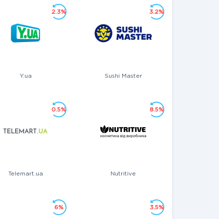
2.3%
3.2%
Y.ua
Sushi Master
0.5%
8.5%
Telemart.ua
Nutritive
6%
3.5%