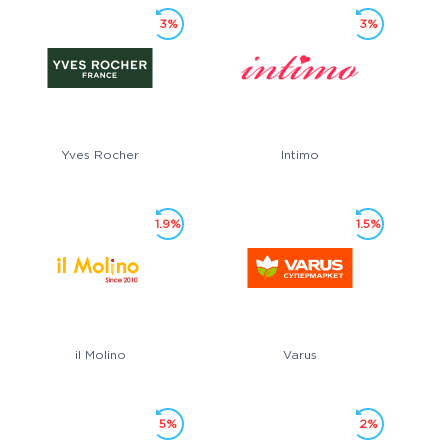
3%
3%
Yves Rocher
Intimo
1.9%
1.5%
il Molino
Varus
5%
2%