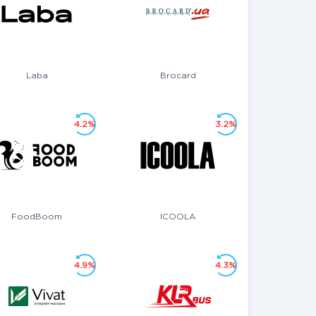
Laba
Brocard
4.2%
3.2%
FoodBoom
ICOOLA
4.9%
4.3%