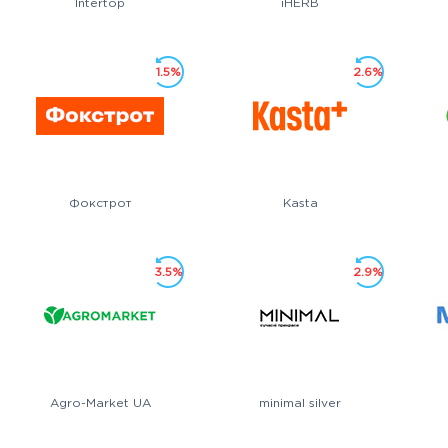
Intertop
iHERB
1.5%
2.6%
Фокстрот
Kasta
3.5%
2.9%
Agro-Market UA
minimal silver