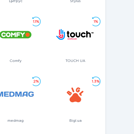
Цитрус
Stylus
1.1%
1%
Comfy
TOUCH UA
2%
1.3%
medmag
Bigl.ua