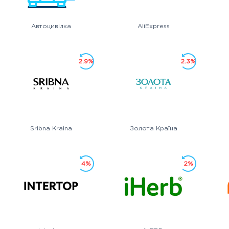
Автоцивілка
AliExpress
2.9%
2.3%
Sribna Kraina
Золота Країна
4%
2%