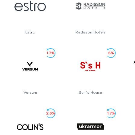
Estro
Radisson Hotels
1.3%
6%
Versum
Sun`s House
2.6%
1.7%