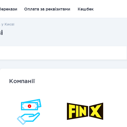
Перекази
Оплата за реквізитами
Кешбек
 у Києві
і
Компанії