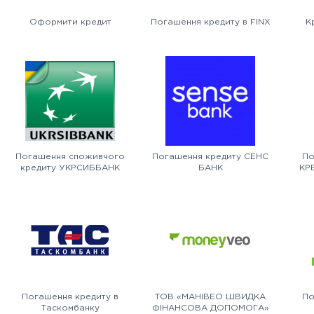
Оформити кредит
Погашення кредиту в FINX
К
Погашення споживчого
Погашення кредиту СЕНС
По
кредиту УКРСИББАНК
БАНК
КР
Погашення кредиту в
ТОВ «МАНІВЕО ШВИДКА
По
Таскомбанку
ФІНАНСОВА ДОПОМОГА»