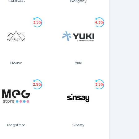
SAMBAG
Gorgany
3.5%
4.3%
House
Yuki
2.9%
3.5%
Megstore
Sinsay