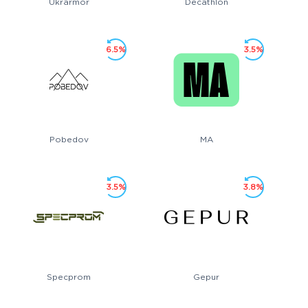
Ukrarmor
Decathlon
6.5%
3.5%
Pobedov
MA
3.5%
3.8%
Specprom
Gepur