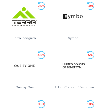
2.9%
1.9%
Terra Incognita
Symbol
4.2%
5%
One by One
United Colors of Benetton
0.9%
1.8%