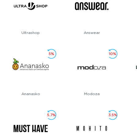
Ultrashop
Answear
5%
10%
Ananasko
Modoza
5.7%
3.5%