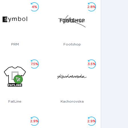
4%
2.8%
PRM
Footshop
7.5%
3.5%
FatLine
Kachorovska
2.9%
2.9%