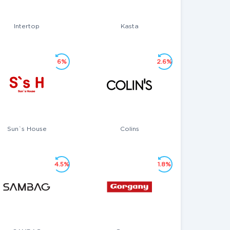
Intertop
Kasta
6%
2.6%
Sun`s House
Colins
4.5%
1.8%