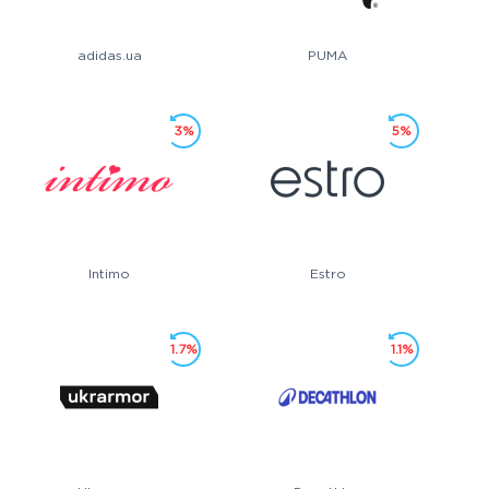
adidas.ua
PUMA
3%
5%
Intimo
Estro
1.7%
1.1%