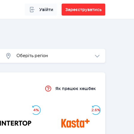
Увійти
Зареєструватись
Оберіть регіон
Як працює кешбек
4%
2.6%