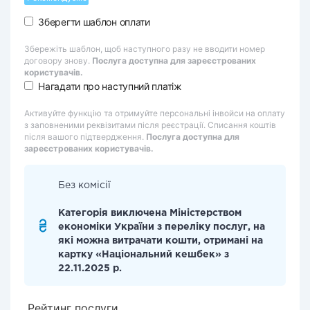
Зберегти шаблон оплати
Збережіть шаблон, щоб наступного разу не вводити номер
договору знову.
Послуга доступна для зареєстрованих
користувачів.
Нагадати про наступний платіж
Активуйте функцію та отримуйте персональні інвойси на оплату
з заповненими реквізитами після реєстрації. Списання коштів
після вашого підтвердження.
Послуга доступна для
зареєстрованих користувачів.
Без комісії
Категорія виключена Міністерством
економіки України з переліку послуг, на
які можна витрачати кошти, отримані на
картку «Національний кешбек» з
22.11.2025 р.
Рейтинг послуги