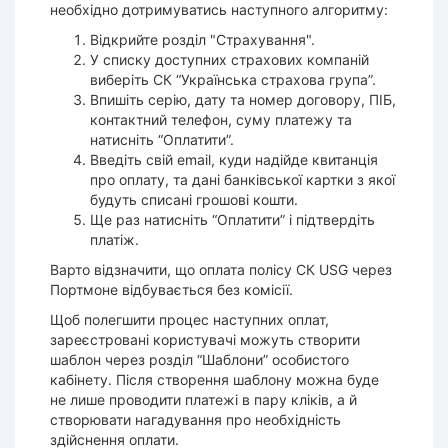
необхідно дотримуватись наступного алгоритму:
Відкрийте розділ "Страхування".
У списку доступних страхових компаній
виберіть СК “Українська страхова група”.
Впишіть серію, дату та номер договору, ПІБ,
контактний телефон, суму платежу та
натисніть “Оплатити”.
Введіть свій email, куди надійде квитанція
про оплату, та дані банківської картки з якої
будуть списані грошові кошти.
Ще раз натисніть “Оплатити” і підтвердіть
платіж.
Варто відзначити, що оплата полісу СК USG через
Портмоне відбувається без комісії.
Щоб полегшити процес наступних оплат,
зареєстровані користувачі можуть створити
шаблон через розділ “Шаблони” особистого
кабінету. Після створення шаблону можна буде
не лише проводити платежі в пару кліків, а й
створювати нагадування про необхідність
здійснення оплати.