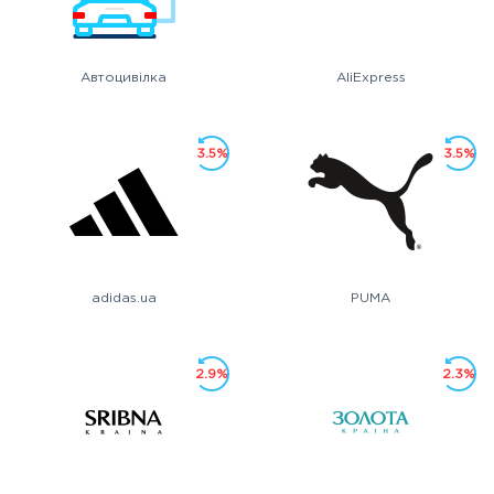
Автоцивілка
AliExpress
3.5%
3.5%
adidas.ua
PUMA
2.9%
2.3%