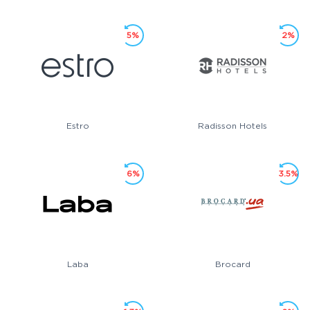
5%
2%
Estro
Radisson Hotels
6%
3.5%
Laba
Brocard