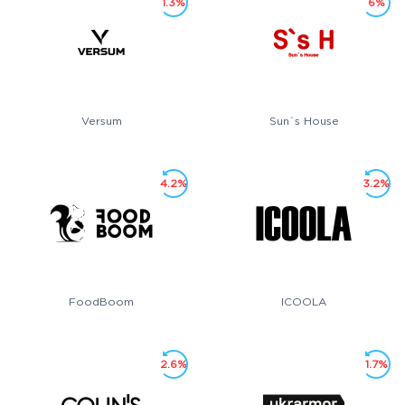
1.3%
6%
Versum
Sun`s House
4.2%
3.2%
FoodBoom
ICOOLA
2.6%
1.7%