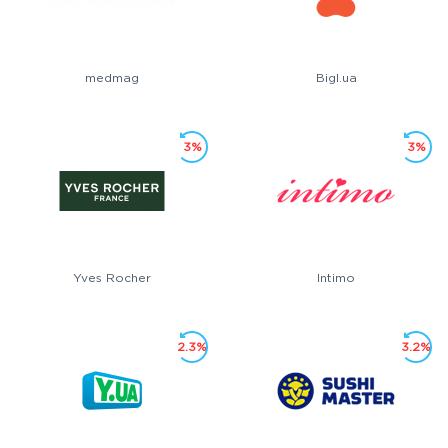
medmag
Bigl.ua
3%
3%
Yves Rocher
Intimo
2.3%
3.2%