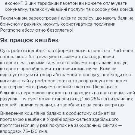
економії. З цим тарифним пакетом ви можете оплачувати
комуналку, телекомунікаційні послуги та охорону без комісії.
Таким чином, зареєстровані клієнти сервісу, що мають бали на
бонусному рахунку, можуть користуватися послугами
Portmone абсолютно безоплатно!
Як працює кешбек
Суть роботи кешбек-платформи є досить простою. Portmone
співпрацює з багатьма українськими та закордонними
інтернет-магазинами та маркетплейсами, порталами послуг,
інтернет-провайдерами та іншими компаніями. Коли ви
вирішуєте купити товар або замовити послугу, переходите в
магазин із сайту portmone.com.ua та розраховуєтеся через
наш сервіс, ми отримуємо певний відсоток. Після цього
більшість перерахованих коштів надходить на ваш спеціальний
рахунок, і ця сума може становити від 1 до 25% від витрачених
грошей. Іншими словами, ви заробляєте на своїх витратах!
Виведення коштів на баланс в особистому кабінеті за
програмою кешбек в Україні здійснюється здебільшого
протягом місяця, у разі покупок на закордонних сайтах —
впродовж 75–120 днів.