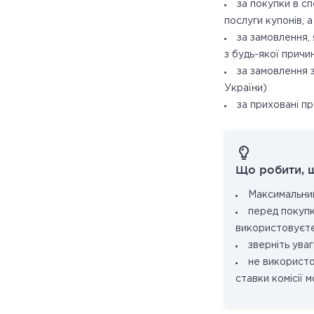
за покупки в с
послуги купонів, а
за замовлення,
з будь-якої причи
за замовлення 
України)
за приховані пр
Що робити, 
Максимальний
перед покуп
використовуєте
зверніть уваг
не використо
ставки комісії 