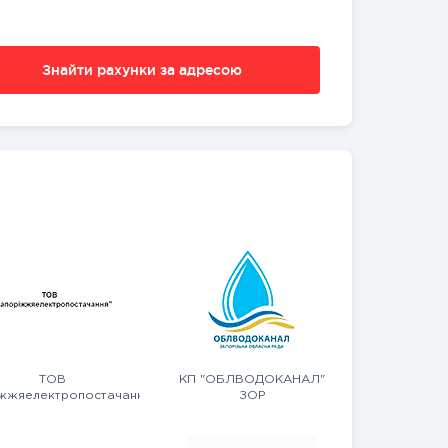
Знайти рахунки за адресою
ТОВ
КП "ОБЛВОДОКАНАЛ"
жжяелектропостачання"
ЗОР