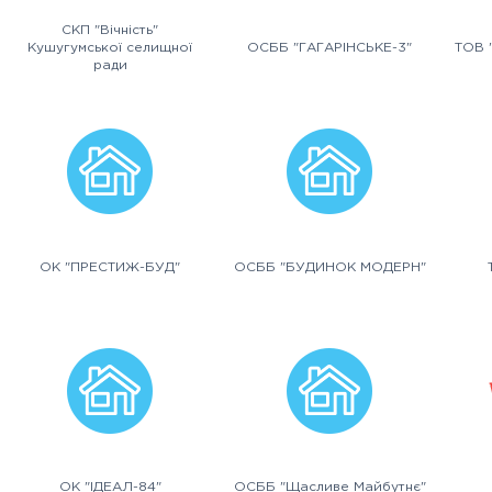
СКП "Вічність"
Кушугумської селищної
ОСББ "ГАГАРІНСЬКЕ-3"
ТОВ 
ради
ОК "ПРЕСТИЖ-БУД"
ОСББ "БУДИНОК МОДЕРН"
ОК "ІДЕАЛ-84"
ОСББ "Щасливе Майбутнє"