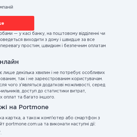
мпаній
ше
бами — у касі банку, на поштовому відділенні чи
оведеться виходити з дому і швидше за все
 перевагу простим, швидким і безпечним оплатам
онлайн
 лише декілька хвилин і не потребує особливих
рованим, так і не зареєстрованим користувачам.
сля чого з'являться додаткові можливості, серед
чильників, доступ до статистики витрат,
 оплат та багато іншого.
жжі на Portmone
ька картка, а також комп'ютер або смартфон з
йт portmone.com.ua та виконати наступні дії:
.