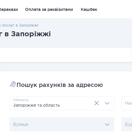
Перекази
Оплата за реквізитами
Кешбек
 послуг в Запоріжжі
г в Запоріжжі
Пошук рахунків за адресою
Область
На
Вулиця
Бу