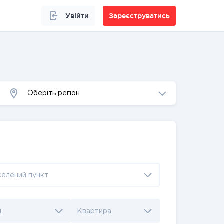
Увійти
Зареєструватись
Оберіть регіон
селений пункт
д
Квартира