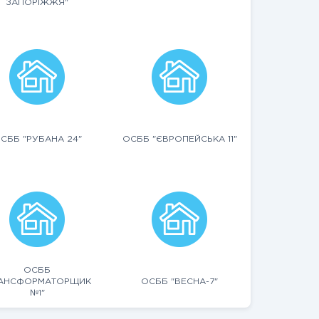
ЗАПОРІЖЖЯ"
СББ "РУБАНА 24"
ОСББ "ЄВРОПЕЙСЬКА 11"
ОСББ
РАНСФОРМАТОРЩИК
ОСББ "ВЕСНА-7"
№1"