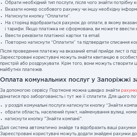
Обрати необхідний тип послуги, після чого знайти потрібну 
Вказати номер особового рахунку чи іншу необхідну інформ
Натиснути кнопку “Оплатити”.
На сторінці відобразиться рахунок до оплати, в якому вказан
і тарифи. Якщо платіжка не сформована, ви можете ввести не
Ввести реквізити платіжної картки та email.
Повторно натиснути “Оплатити” та підтвердити списання кош
Після проведення платежу на вказаний email прийде лист із пі
Зареєстровані користувачі можуть знайти квитанцію в особистом
пристрій або роздрукувати. Крім того, вони можуть створити
майбутніх платежів.
Оплата комунальних послуг у Запоріжжі 
За допомогою сервісу Портмоне можна швидко знайти
рахунк
дізнатися про заборгованість і тут же її сплатити. Для цього по
у розділі комунальні послуги натиснути кнопку “Знайти компа
обрати область, населений пункт, найменування вулиці, номе
натиснути кнопку "Знайти компанії".
Далі система автоматично знайде та відобразить ваші рахунки 
Зареєстровані користувачі можуть додати знайдені рахунки до