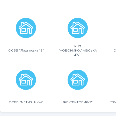
КНП
ОСББ "Лахтінська 13"
"НОВОМИКОЛАЇВСЬКА
О
ЦРЛ"
ОСББ "МЕТИЗНИК-4"
ЖБК"БИТОВИК-5"
"Т