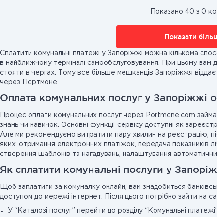
Показано 40 з 0 ко
Показати біль
Сплатити комунальні платежі у Запоріжжі можна кількома спосо
в найближчому терміналі самообслуговування. При цьому вам д
стояти в чергах. Тому все більше мешканців Запоріжжя віддає
через Портмоне.
Оплата комунальних послуг у Запоріжжі 
Процес оплати комунальних послуг через Portmone.com займає
знань чи навичок. Основні функції сервісу доступні як зареєст
Але ми рекомендуємо витратити пару хвилин на реєстрацію, пі
яких: отримання електронних платіжок, передача показників лі
створення шаблонів та нагадувань, налаштування автоматичних
Як сплатити комунальні послуги у Запорі
Щоб заплатити за комуналку онлайн, вам знадобиться банківс
доступом до мережі інтернет. Після цього потрібно зайти на са
У “Каталозі послуг” перейти до розділу “Комунальні платежі”