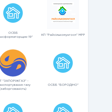
ОСББ
КП "Райсількомунгосп" МРР
ансформаторщик-19"
Т "ЗАПОРІЖГАЗ" -
анспортування газу
ОСББ "БОРОДІНО"
(заборгованість)