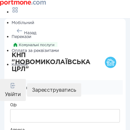
Мобільний
Назад
Перекази
Комунальні послуги
Оплата за реквізитами
КНП
"НОВОМИКОЛАЇВСЬКА
Кешбек
ЦРЛ"
Реквізити компанії
Зареєструватись
Увійти
О/р
Адреса