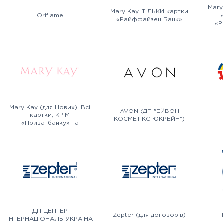
Mary
Mary Kay. ТІЛЬКИ картки
Oriflame
«Райффайзен Банк»
«Р
Mary Kay (для Нових). Всі
AVON (ДП "ЕЙВОН
картки, КРІМ
КОСМЕТІКС ЮКРЕЙН")
«Приватбанку» та
«Райффайзен Банку»
ДП ЦЕПТЕР
Zepter (для договорів)
ІНТЕРНАЦІОНАЛЬ УКРАЇНА