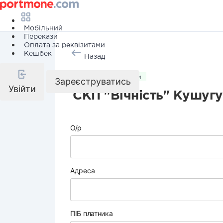
Мобільний
Перекази
Оплата за реквізитами
Кешбек
Назад
Комунальні послуги
Зареєструватись
Увійти
СКП "Вічність" Кушуг
О/р
Адреса
ПІБ платника