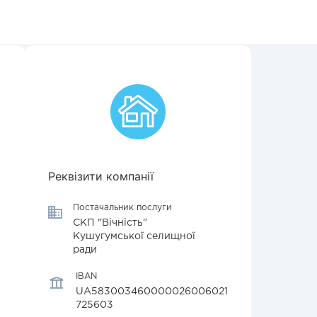
Реквізити компанії
Постачальник послуги
СКП "Вічність"
Кушугумської селищної
ради
IBAN
UA583003460000026006021
725603