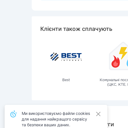
Клієнти також сплачують
Best
Комунальні посл
(ЦКС, КТЕ, 
Ми використовуємо файли cookies
для надання найкращого сервісу
Також сплачують послуги
та безпеки ваших даних.