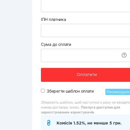
ІПН платника
Сума до сплати
Оплатити
Зберегти шаблон оплати
Рекомендуєм
Збережіть шаблон, щоб наступного разу не вводит
номер договору знову.
Послуга доступна для
зареєстрованих користувачів.
Комісія 1.52%, не менше 5 грн.