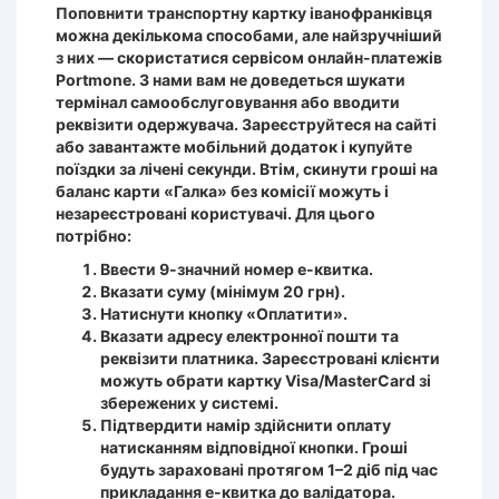
Поповнити транспортну картку іванофранківця
можна декількома способами, але найзручніший
з них — скористатися сервісом онлайн-платежів
Portmone. З нами вам не доведеться шукати
термінал самообслуговування або вводити
реквізити одержувача. Зареєструйтеся на сайті
або завантажте мобільний додаток і купуйте
поїздки за лічені секунди. Втім, скинути гроші на
баланс карти «Галка» без комісії можуть і
незареєстровані користувачі. Для цього
потрібно:
Ввести 9-значний номер е-квитка.
Вказати суму (мінімум 20 грн).
Натиснути кнопку «Оплатити».
Вказати адресу електронної пошти та
реквізити платника. Зареєстровані клієнти
можуть обрати картку Visa/MasterCard зі
збережених у системі.
Підтвердити намір здійснити оплату
натисканням відповідної кнопки. Гроші
будуть зараховані протягом 1–2 діб під час
прикладання е-квитка до валідатора.