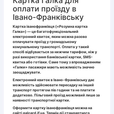
Картка Галка для
оплати проїзду в
Івано-Франківську
Картка іванофранківця («Розумна картка
Галка») — це багатофункціональний
електронний квиток, яким можна разово
оплачувати проїзд у громадському
комунальному транспорті. Оплата у такий
спосіб відбувається за нижчим тарифом, ніж у
разі використання банківської картки, SMS-
квитка або готівки. Саме тому з впровадженням
«Галки» пасажири мають можливість значно
заощаджувати.
Електронний квиток в Івано-Франківську дає
можливість здійснювати пересадку на інший
транспорт протягом пів години та не платити
додатково. Пільговий проїзд можливий лише за
наявності транспортної картки.
Оформити картку іванофранківця можна на
сайті galcard.if.ua. Термін дії стандартного