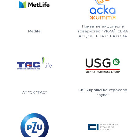
Приватне акціонерне
Metlife
товариство "УКРАЇНСЬКА
АКЦІОНЕРНА СТРАХОВА
КОМПАНІЯ АСКА-ЖИТТЯ"
СК "Українська страхова
АТ "СК "ТАС"
група"