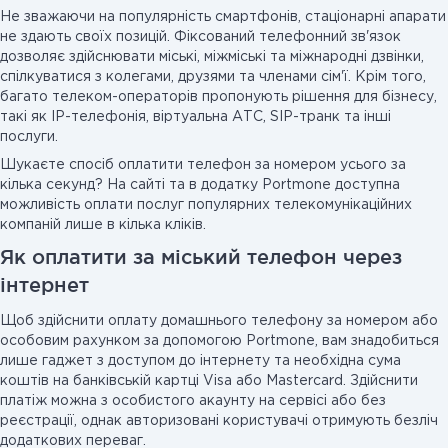
Не зважаючи на популярність смартфонів, стаціонарні апарати
не здають своїх позицій. Фіксований телефонний зв'язок
дозволяє здійснювати міські, міжміські та міжнародні дзвінки,
спілкуватися з колегами, друзями та членами сім'ї. Крім того,
багато телеком-операторів пропонують рішення для бізнесу,
такі як IP-телефонія, віртуальна АТС, SIP-транк та інші
послуги.
Шукаєте спосіб оплатити телефон за номером усього за
кілька секунд? На сайті та в додатку Portmone доступна
можливість оплати послуг популярних телекомунікаційних
компаній лише в кілька кліків.
Як оплатити за міський телефон через
інтернет
Щоб здійснити оплату домашнього телефону за номером або
особовим рахунком за допомогою Portmone, вам знадобиться
лише гаджет з доступом до інтернету та необхідна сума
коштів на банківській картці Visa або Mastercard. Здійснити
платіж можна з особистого акаунту на сервісі або без
реєстрації, однак авторизовані користувачі отримують безліч
додаткових переваг.