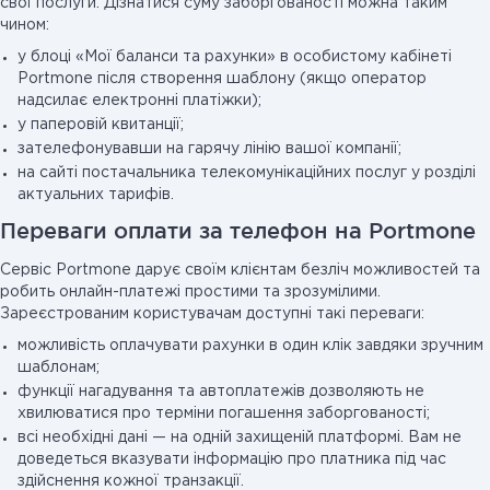
свої послуги. Дізнатися суму заборгованості можна таким
чином:
у блоці «Мої баланси та рахунки» в особистому кабінеті
Portmone після створення шаблону (якщо оператор
надсилає електронні платіжки);
у паперовій квитанції;
зателефонувавши на гарячу лінію вашої компанії;
на сайті постачальника телекомунікаційних послуг у розділі
актуальних тарифів.
Переваги оплати за телефон на Portmone
Сервіс Portmone дарує своїм клієнтам безліч можливостей та
робить онлайн-платежі простими та зрозумілими.
Зареєстрованим користувачам доступні такі переваги:
можливість оплачувати рахунки в один клік завдяки зручним
шаблонам;
функції нагадування та автоплатежів дозволяють не
хвилюватися про терміни погашення заборгованості;
всі необхідні дані — на одній захищеній платформі. Вам не
доведеться вказувати інформацію про платника під час
здійснення кожної транзакції.