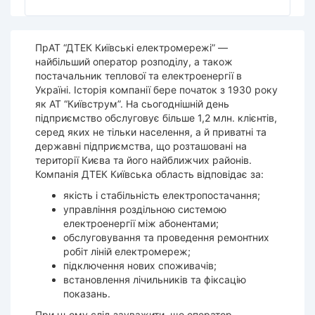
ПрАТ “ДТЕК Київські електромережі” —
найбільший оператор розподілу, а також
постачальник теплової та електроенергії в
Україні. Історія компанії бере початок з 1930 року
як АТ “Київструм”. На сьогоднішній день
підприємство обслуговує більше 1,2 млн. клієнтів,
серед яких не тільки населення, а й приватні та
державні підприємства, що розташовані на
території Києва та його найближчих районів.
Компанія
ДТЕК Київська область
відповідає за:
якість і стабільність електропостачання;
управління роздільною системою
електроенергії між абонентами;
обслуговування та проведення ремонтних
робіт ліній електромереж;
підключення нових споживачів;
встановлення лічильників та фіксацію
показань.
При цьому слід зауважити, що оператор