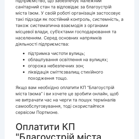
підприємство, що забезпечує належний
санітарний стан та відповідає за благоустрій
міста Ізюм. У своїй роботі організація застосовує
такі підходи як постійний контроль, системність, а
також систематична взаємодія з органами
місцевої влади, суб’єктами господарювання та
населенням. Серед основних напрямків
діяльності підприємства:
підтримка чистоти вулиць;
облаштування освітлення на вулицях;
огорожа небезпечних зон;
ліквідація сміттєзвалищ стихійного
походження тощо.
Якщо вам необхідно оплатити КП “Благоустрій
міста Ізюма” і ви хочете це зробити онлайн, щоб
не витрачати час на черги та пошук терміналів
самообслуговування, тоді скористайтеся
сервісом Портмоне.
Оплатити КП
"Благоустрій міста