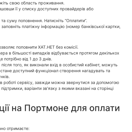
кажіть свою область проживання.
йшовши її у списку доступних провайдерів або
та суму поповнення. Натисніть “Оплатити”.
ж заповніть платіжну інформацію (номер банківської картки,
зволяє поповнити ХАТ.НЕТ без комісії.
ра в більшості випадків відбувається протягом декількох
 потрібно від 1 до 3 днів.
після того, як виконали вхід в особистий кабінет, можуть
о стане доступний функціонал створення нагадувать та
нків.
 в роботі сервісу, завжди можна звернутися за допомогою
підтримки, варіанти зв'язку з якими вказані на сторінці
ії на Портмоне для оплати
ано отримаєте: