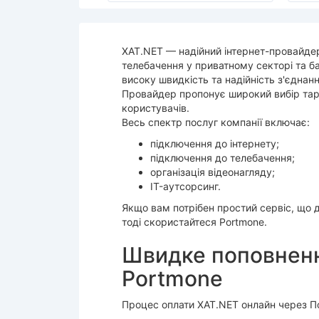
XAT.NET — надійний інтернет-провайдер
телебачення у приватному секторі та б
високу швидкість та надійність з'єднан
Провайдер пропонує широкий вибір тари
користувачів.
Весь спектр послуг компанії включає:
підключення до інтернету;
підключення до телебачення;
організація відеонагляду;
IT-аутсорсинг.
Якщо вам потрібен простий сервіс, що 
тоді скористайтеся Portmone.
Швидке поповненн
Portmone
Процес оплати ХАТ.NET онлайн через По