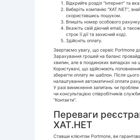
Відкрийте розділ “Інтернет” та в
Виберіть компанію “XAT.NET”, зна
скориставшись пошуком.
Впишіть номер особового рахунку 
Вкажіть свій діючий email, а тако
строк її дії та захисний код).
Здійсніть оплату.
Звертаємо увагу, що сервіс Portmone до
Зарахування грошей на баланс провайде
хвилин, але в поодиноких випадках на це
Користувачі, що здійснюють поповнення 
зберегти оплату як шаблон. Після цьог
налаштування автоматичної оплати раху
У разі виникнення запитань чи проблем
чи консультацією співробітників служби 
“Контакти”.
Переваги реєстрац
ХАТ.НЕТ
Ставши клієнтом Portmone, ви гарантов