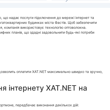
, що надає послуги підключення до мережі інтернет та
агатоквартирних будинках міста Фастів. Щоб забезпечити
ня, компанія використовує технологію оптоволокна.
фних планів, що здадні задовольнити будь-які потреби
дозволить оплатити XAT.NET максимально швидко та зручно,
я інтернету XAT.NET на
ртмоне, передбачає виконання декількох дій: