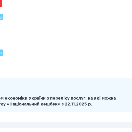
о
и
о
я
м економіки України з переліку послуг, на які можна
тку «Національний кешбек» з 22.11.2025 р.