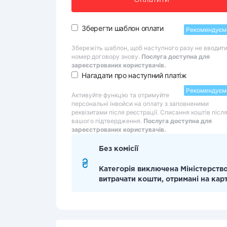
Оплатити
Зберегти шаблон оплати
Рекомендуєм
Збережіть шаблон, щоб наступного разу не вводит
номер договору знову.
Послуга доступна для
зареєстрованих користувачів.
Нагадати про наступний платіж
Рекомендуєм
Активуйте функцію та отримуйте
персональні інвойси на оплату з заповненими
реквізитами після реєстрації. Списання коштів післ
вашого підтвердження.
Послуга доступна для
зареєстрованих користувачів.
Без комісії
Категорія виключена Міністерство
витрачати кошти, отримані на кар