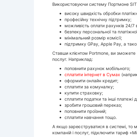
Використовуючи систему Портмоне SITV
високу швидкість обробки платіжн
професійну технічну підтримку;
можливість оплати рахунків 24/7 
безпеку персональної та платіжної
мінімальний розмір комісії;
підтримку GPay, Apple Pay, а тако
Ставши клієнтом Portmone, ви зможете н
послуг. Наприклад:
поповнити рахунок мобільного;
сплатити інтернет в Сумах
(напри
оформити онлайн кредит;
сплатити за комуналку;
купити страховку;
сплатити податки та інші платежі 
зробити грошовий переказ;
поповнити проїзний;
сплатити навчання тощо.
А якщо зареєструватися в системі, то
компаній і послуг, підключити тариф «Мі