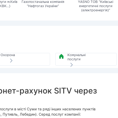
уги м.Київ
Газопостачальна компанія
YASNO ТОВ "Київські
КВК...)
"Нафтогаз України"
енергетичні послуги
(електроенергія)"
Охорона
Комунальні
послуги
рнет-рахунок SITV через
слуги в місті Суми та ряді інших населених пунктів
ь, Путивль, Лебедин). Серед послуг компанії: