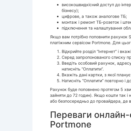
високошвидкісний доступ до інтерн
бізнесу);
цифрове, а також аналогове ТБ;
монтаж і ремонт ТБ-розеток і ште
підключення та налаштування обл
Якщо вам потрібно поповнити рахунок S
платіжним сервісом Portmone. Для цього
Відкрийте розділ “Інтернет” і вкажі
Серед запропонованого списку про
Введіть особовий рахунок, адресу,
натисніть “Оплатити”.
Вкажіть дані картки, з якої плану
Натисніть “Оплатити” повторно і д
Рахунок буде поповнено протягом 5 хв
зайняти до 72 годин). Якщо кошти так 
або безпосередньо до провайдера, де 
Переваги онлайн-о
Portmone