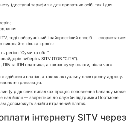
ету (доступні тарифи як для приватних осіб, так і для
керів;
аднання.
ITV, тоді найзручніший і найпростіший спосіб — скористатися
 виконайте кілька кроків:
ть регіон “Суми та обл.”.
вайдерів виберіть SITV (ТОВ “СІТБ”).
 ПІБ та ІПН платника, а також суму оплати, після чого
єте здійснити платіж, а також актуальну електронну адресу.
озвольте транзакцію.
илин (у рідкісних випадках процес поповнення балансу може
і не надійшли — зверніться до служби підтримки Портмоне
вам допоможуть знайти втрачений платіж.
плати інтернету SITV через