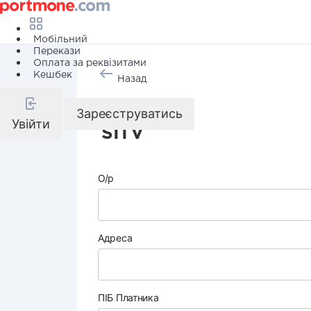
Мобільний
Перекази
Оплата за реквізитами
Кешбек
Назад
Телебачення
Зареєструватись
Увійти
SITV
О/р
Адреса
ПІБ Платника