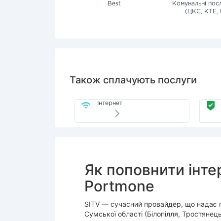
Best
Комунальні посл
(ЦКС, КТЕ, 
Також сплачують послуги
Інтернет
Як поповнити інте
Portmone
SITV — сучасний провайдер, що надає по
Сумської області (Білопілля, Тростянец