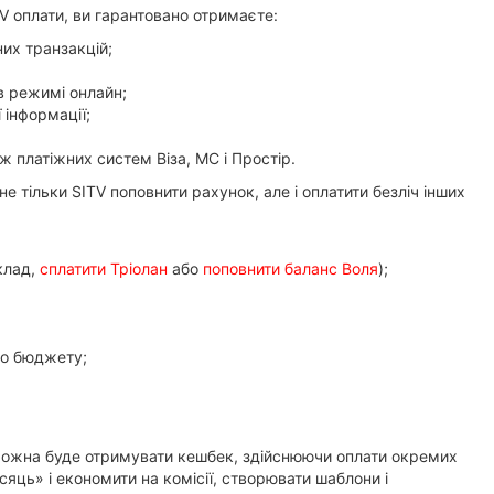
 оплати, ви гарантовано отримаєте:
их транзакцій;
в режимі онлайн;
 інформації;
ж платіжних систем Віза, МС і Простір.
е тільки SITV поповнити рахунок, але і оплатити безліч інших
клад,
сплатити Тріолан
або
поповнити баланс Воля
);
до бюджету;
 можна буде отримувати кешбек, здійснюючи оплати окремих
сяць» і економити на комісії, створювати шаблони і