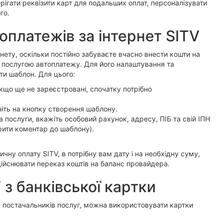
рігати реквізити карт для подальших оплат, персоналізувати
го.
платежів за інтернет SITV
нету, оскільки постійно забуваєте вчасно внести кошти на
 послугою автоплатежу. Для його налаштування та
ти шаблон. Для цього:
(якщо ще не зареєстровані, спочатку потрібно
ніть на кнопку створення шаблону.
 послуги, вкажіть особовий рахунок, адресу, ПІБ та свій ІПН
ити коментар до шаблону).
ну оплату SITV, в потрібну вам дату і на необхідну суму,
дійснювати переказ коштів на баланс провайдера.
 з банківської картки
х постачальників послуг, можна використовувати картки