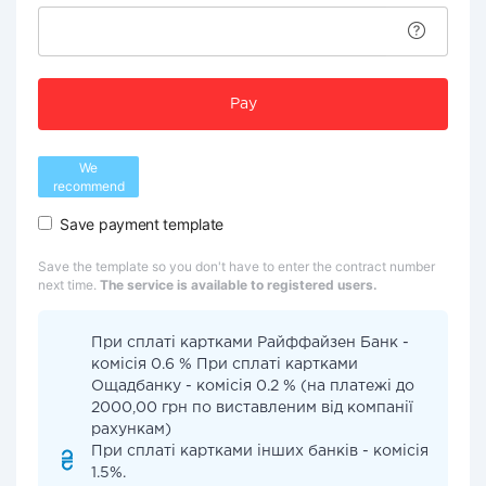
Pay
We
recommend
Save payment template
Save the template so you don't have to enter the contract number
next time.
The service is available to registered users.
При cплаті картками Райффайзен Банк -
комісія 0.6 % При cплаті картками
Ощадбанку - комісія 0.2 % (на платежі до
2000,00 грн по виставленим від компанії
рахункам)
При cплаті картками інших банків - комісія
1.5%.