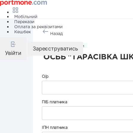
Мобільний
Перекази
Оплата за реквізитами
Кешбек
Назад
Комунальні послуги
Зареєструватись
Увійти
ОСББ "ТАРАСІВКА ШК
О/р
ПІБ платника
ІПН платника