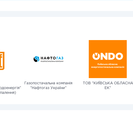
Газопостачальна компанія
ТОВ "КИЇВСЬКА ОБЛАСНА
одоенергія"
"Нафтогаз України"
ЕК"
палення)