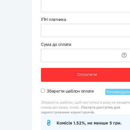
ІПН платника
Сума до сплати
Оплатити
Зберегти шаблон оплати
Рекомендуєм
Збережіть шаблон, щоб наступного разу не вводит
номер договору знову.
Послуга доступна для
зареєстрованих користувачів.
Комісія 1.52%, не менше 5 грн.