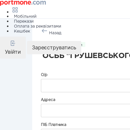
Мобільний
Перекази
Оплата за реквізитами
Кешбек
Назад
Комунальні послуги
Зареєструватись
Увійти
ОСББ "ГРУШЕВСЬКОГО
О/р
Адреса
ПІБ Платника