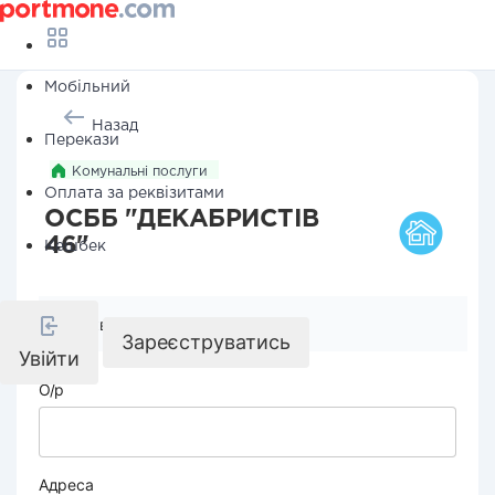
Мобільний
Назад
Перекази
Комунальні послуги
Оплата за реквізитами
ОСББ "ДЕКАБРИСТІВ
46"
Кешбек
Реквізити компанії
Зареєструватись
Увійти
О/р
Адреса