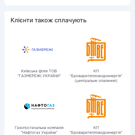
Клієнти також сплачують
Київська філія ТОВ
КП
"ГАЗМЕРЕЖІ УКРАЇНИ"
"Броваритепловодоенергія"
(центральне опалення)
Газопостачальна компанія
КП
"Нафтогаз України"
"Броваритепловодоенергія"