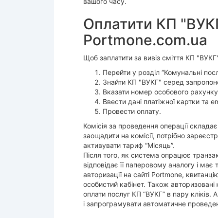
вашого часу.
Оплатити КП "ВУКГ
Portmone.com.ua
Щоб заплатити за вивіз сміття КП "ВУКГ
Перейти у розділ “Комунальні послу
Знайти КП "ВУКГ" серед запропон
Вказати номер особового рахунку
Ввести дані платіжної картки та em
Провести оплату.
Комісія за проведення операції складає
заощадити на комісії, потрібно зареєстр
активувати тариф “Місяць”.
Після того, як система опрацює транза
відповідає її паперовому аналогу і має
авторизації на сайті Portmone, квитанц
особистий кабінет. Також авторизовані
оплати послуг КП “ВУКГ” в пару кліків.
і запрограмувати автоматичне проведе