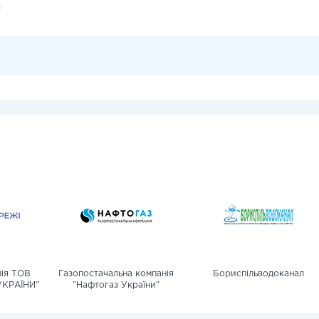
и
лія ТОВ
Газопостачальна компанія
Бориспільводоканал
УКРАЇНИ"
"Нафтогаз України"