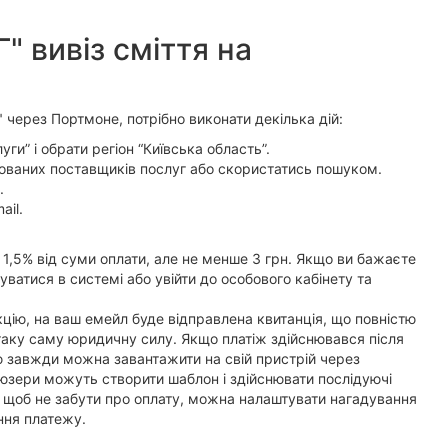
" вивіз сміття на
" через Портмоне, потрібно виконати декілька дій:
ги” і обрати регіон “Київська область”.
ованих поставщиків послуг або скористатись пошуком.
.
ail.
 1,5% від суми оплати, але не менше 3 грн. Якщо ви бажаєте
уватися в системі або увійти до особового кабінету та
кцію, на ваш емейл буде відправлена квитанція, що повністю
 таку саму юридичну силу. Якщо платіж здійснювався після
ію завжди можна завантажити на свій пристрій через
 юзери можуть створити шаблон і здійснювати послідуючі
 А щоб не забути про оплату, можна налаштувати нагадування
ння платежу.