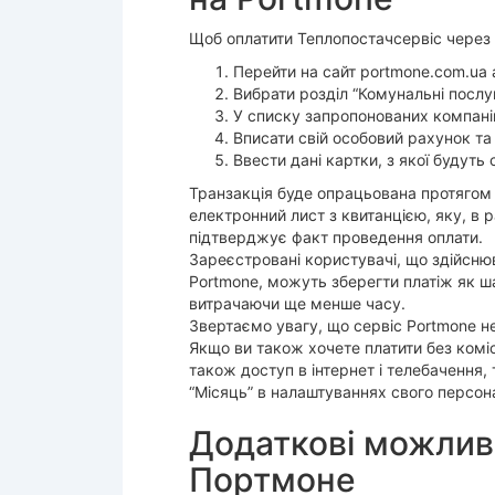
Щоб оплатити Теплопостачсервіс через 
Перейти на сайт portmone.com.ua
Вибрати розділ “Комунальні послуг
У списку запропонованих компаній
Вписати свій особовий рахунок та 
Ввести дані картки, з якої будуть 
Транзакція буде опрацьована протягом д
електронний лист з квитанцією, яку, в 
підтверджує факт проведення оплати.
Зареєстровані користувачі, що здійснюв
Portmone, можуть зберегти платіж як ша
витрачаючи ще менше часу.
Звертаємо увагу, що сервіс Portmone не
Якщо ви також хочете платити без коміс
також доступ в інтернет і телебачення,
“Місяць” в налаштуваннях свого персон
Додаткові можлив
Портмоне