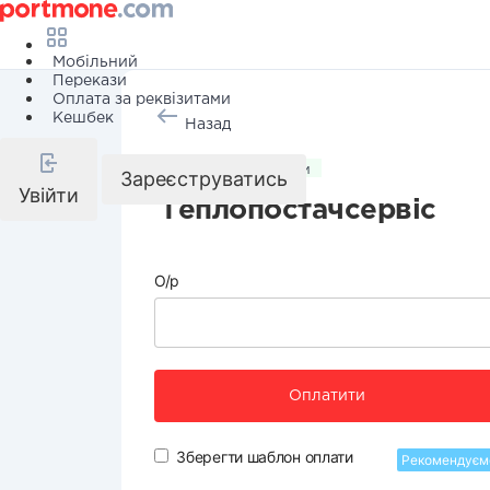
Мобільний
Перекази
Оплата за реквізитами
Кешбек
Назад
Комунальні послуги
Зареєструватись
Увійти
Теплопостачсервіс
О/р
Оплатити
Зберегти шаблон оплати
Рекомендуєм