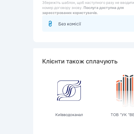
Збережіть шаблон, щоб наступного разу не вводит
номер договору знову.
Послуга доступна для
зареєстрованих користувачів.
Без комісії
Клієнти також сплачують
Київводоканал
ТОВ "УК "В