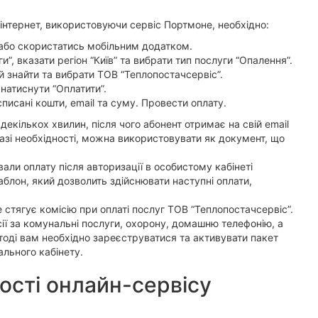
інтернет, використовуючи сервіс Портмоне, необхідно:
 або скористатись мобільним додатком.
и”, вказати регіон “Київ” та вибрати тип послуги “Опалення”.
 знайти та вибрати ТОВ “Теплопостачсервіс”.
натиснути “Оплатити”.
списані кошти, email та суму. Провести оплату.
екількох хвилин, після чого абонент отримає на свій email
разі необхідності, можна використовувати як документ, що
али оплату після авторизації в особистому кабінеті
блон, який дозволить здійснювати наступні оплати,
 стягує комісію при оплаті послуг ТОВ “Теплопостачсервіс”.
ії за комунальні послуги, охорону, домашню телефонію, а
 тоді вам необхідно зареєструватися та активувати пакет
ального кабінету.
ості онлайн-сервісу