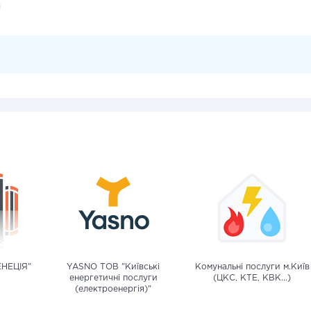
и
ЕНЕЦІЯ"
YASNO ТОВ "Київські
Комунальні послуги м.Київ
енергетичні послуги
(ЦКС, КТЕ, КВК...)
(електроенергія)"