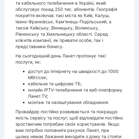
та кабельного телебачення в Україні, який
обслуговує понад 250 тис. абонентів. Географія
покриття включає такі міста як Київ, Калуш,
Івано-Франківськ, Кам'янець-Подільський, а
також Київську, Вінницьку, Волинську,
Рівненську та Хмельницьку області. Серед
клієнтів компанії, як приватні особи, так і
представники бізнесу.
На сьогоднішній день Ланет пропонує такі
послуги, як:
доступ до Інтернету на швидкості до 1000
Мбіт/сек;
кабельне та цифрове ТБ;
онлайн IPTV-телебачення та веб-платформу
Ланет.TV;
монтаж та налаштування обладнання.
Провайдер постійно розвивається та покращує
якість сервісу та послуг, щоб відповідати постійно
зростаючим потребам своїх користувачів. Якщо
вам потрібно поповнити рахунок Ланет, при
цьому немає бажання виходити з дому та стояти