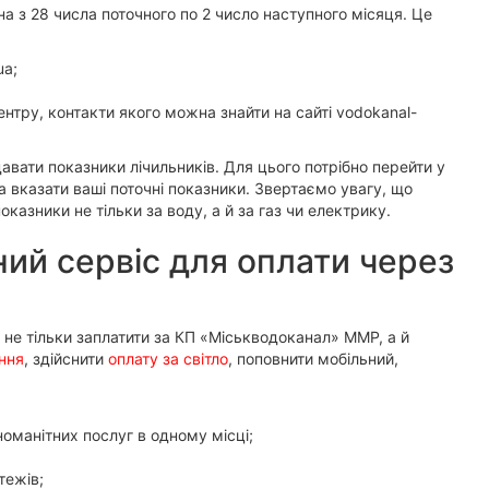
а з 28 числа поточного по 2 число наступного місяця. Це
ua;
нтру, контакти якого можна знайти на сайті vodokanal-
вати показники лічильників. Для цього потрібно перейти у
та вказати ваші поточні показники. Звертаємо увагу, що
азники не тільки за воду, а й за газ чи електрику.
ий сервіс для оплати через
не тільки заплатити за КП «Міськводоканал» ММР, а й
ння
, здійснити
оплату за світло
, поповнити мобільний,
номанітних послуг в одному місці;
тежів;