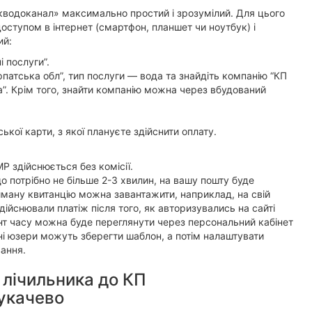
кводоканал» максимально простий і зрозумілий. Для цього
оступом в інтернет (смартфон, планшет чи ноутбук) і
ий:
і послуги”.
рпатська обл”, тип послуги — вода та знайдіть компанію “КП
”. Крім того, знайти компанію можна через вбудований
ської карти, з якої плануєте здійснити оплату.
 здійснюється без комісії.
о потрібно не більше 2-3 хвилин, на вашу пошту буде
ману квитанцію можна завантажити, наприклад, на свій
ійснювали платіж після того, як авторизувались на сайті
нт часу можна буде переглянути через персональний кабінет
вані юзери можуть зберегти шаблон, а потім налаштувати
ання.
 лічильника до КП
укачево