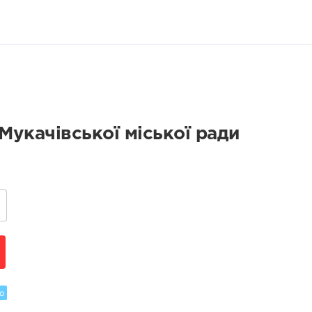
укачівської міської ради
о