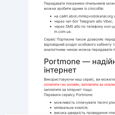
Передавати показники лічильників можн
можна зробити одним із способів:
на сайті abon.mmkpvodokanal.org.
через чат-бот Telegram або Viber;
через SMS або по телефону кол-це
m.com.ua.
Сервіс Портмоне також дозволяє переда
відповідний розділ особового кабінету 
аналогічним чином можна передавати пок
Portmone — надійн
інтернет
Використовуючи наш сервіс, ви можете 
оплатити газ онлайн
,
заплатити за опале
заплатити за інтернет тощо.
Переваги сервісу Portmone:
можливість сплачувати тисячі різ
мінімальна комісія;
висока швидкість проведення пла