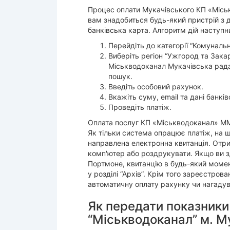
Процес оплати Мукачівського КП «Місь
вам знадобиться будь-який пристрій з д
банківська карта. Алгоритм дій наступн
Перейдіть до категорії “Комунальн
Виберіть регіон “Ужгород та Зака
Міськводоканал Мукачівська рада
пошук.
Введіть особовий рахунок.
Вкажіть суму, email та дані банків
Проведіть платіж.
Оплата послуг КП «Міськводоканал» ММР
Як тільки система опрацює платіж, на щ
направлена електронна квитанція. Отри
комп'ютер або роздрукувати. Якщо ви зд
Портмоне, квитанцію в будь-який моме
у розділі “Архів”. Крім того зареєстро
автоматичну оплату рахунку чи нагадув
Як передати показники
“Міськводоканал” м. М