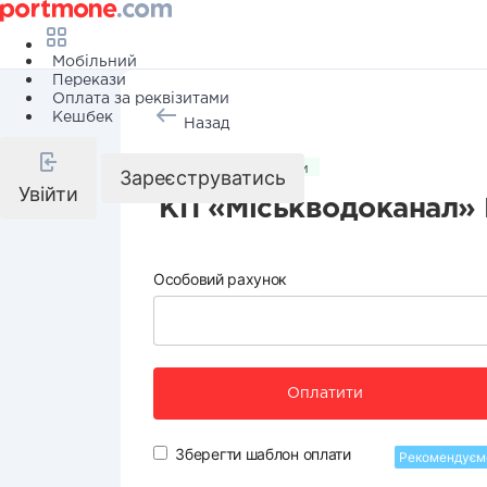
Мобільний
Перекази
Оплата за реквізитами
Кешбек
Назад
Комунальні послуги
Зареєструватись
Увійти
КП «Міськводоканал» М
Особовий рахунок
Оплатити
Зберегти шаблон оплати
Рекомендуєм