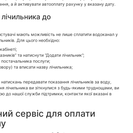
ння, а й активувати автооплату рахунку у вказану дату.
 лічильника до
ристувачі мають можливість не лише сплатити водоканал у
ильників. Для цього необхідно:
абінеті;
зників” та натиснути “Додати лічильник”;
о постачальника послуги;
вору) та вписати назву лічильника;
 натискань передавати показання лічильників за воду,
ння лічильника ви зіткнулися з будь-якими труднощами, ви
 до нашої служби підтримки, контакти якої вказані в
ий сервіс для оплати
лу