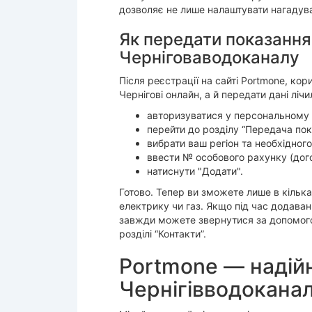
дозволяє не лише налаштувати нагадува
Як передати показання
Черніговаводоканалу
Після реєстрації на сайті Portmone, ко
Чернігові онлайн, а й передати дані ліч
авторизуватися у персональному к
перейти до розділу “Передача пока
вибрати ваш регіон та необхідног
ввести № особового рахунку (дого
натиснути "Додати".
Готово. Тепер ви зможете лише в кілька
електрику чи газ. Якщо під час додава
завжди можете звернутися за допомогою
розділі “Контакти”.
Portmone — надійн
Чернігівводокана