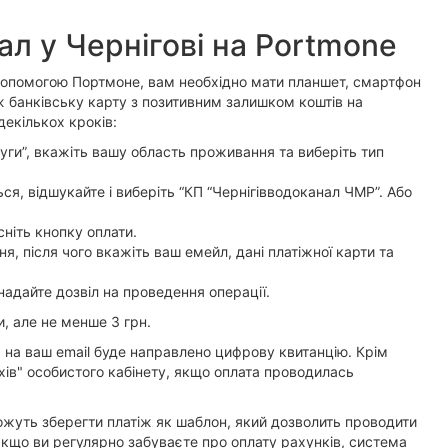
л у Чернігові на Portmоne
 допомогою Портмоне, вам необхідно мати планшет, смартфон
ж банківську карту з позитивним залишком коштів на
декількох кроків:
луги”, вкажіть вашу область проживання та виберіть тип
ся, відшукайте і виберіть “КП “Чернігівводоканал ЧМР”. Або
сніть кнопку оплати.
, після чого вкажіть ваш емейл, дані платіжної карти та
надайте дозвіл на проведення операції.
и, але не менше 3 грн.
, на ваш email буде направлено цифрову квитанцію. Крім
рхів" особистого кабінету, якщо оплата проводилась
ожуть зберегти платіж як шаблон, який дозволить проводити
А якщо ви регулярно забуваєте про оплату рахунків, система