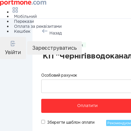
Мобільний
Перекази
Оплата за реквізитами
Кешбек
Назад
Комунальні послуги
Зареєструватись
Увійти
КП "Чернігівводокана
Особовий рахунок
Оплатити
Зберегти шаблон оплати
Рекомендуєм