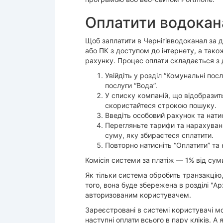
Оплатити водокана
Щоб заплатити в Чернігівводоканал за
або ПК з доступом до інтернету, а тако
рахунку. Процес оплати складається з 
Увійдіть у розділ “Комунальні пос
послуги “Вода”.
У списку компаній, що відобразить
скористайтеся строкою пошуку.
Введіть особовий рахунок та нати
Перегляньте тарифи та нарахування
суму, яку збираєтеся сплатити.
Повторно натисніть “Оплатити” та 
Комісія системи за платіж — 1% від сум
Як тільки система обробить транзакцію
того, вона буде збережена в розділі "А
авторизованим користувачем.
Зареєстровані в системі користувачі м
наступні оплати всього в пару кліків. 