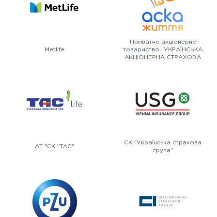
Приватне акціонерне
Metlife
товариство "УКРАЇНСЬКА
АКЦІОНЕРНА СТРАХОВА
КОМПАНІЯ АСКА-ЖИТТЯ"
СК "Українська страхова
АТ "СК "ТАС"
група"