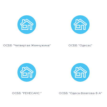
ОСББ "Четвертая Жемчужина"
ОСББ "Одесас"
ОСББ "РЕНЕСАНС."
ОСББ "Одеса.Фiлатова 8-А"