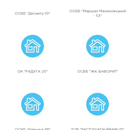
ОСББ "Маршал Малиновський
ОСББ "Десанту-10"
- 53"
ОК "РАДУГА 20"
ОСББ "ЖК ФАВОРИТ"
ОСББ "Клюшка 118"
ТОВ "ЕКСПЛУАТАЦІЙНИК-111"