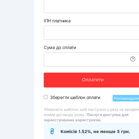
ІПН платника
Сума до сплати
Оплатити
Зберегти шаблон оплати
Рекомендуєм
Збережіть шаблон, щоб наступного разу не вводит
номер договору знову.
Послуга доступна для
зареєстрованих користувачів.
Комісія 1.52%, не менше 5 грн.