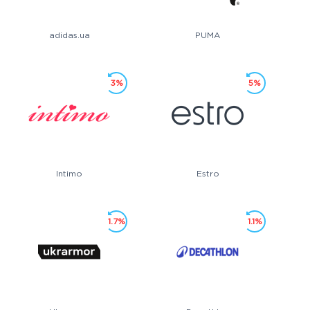
adidas.ua
PUMA
3%
5%
Intimo
Estro
1.7%
1.1%