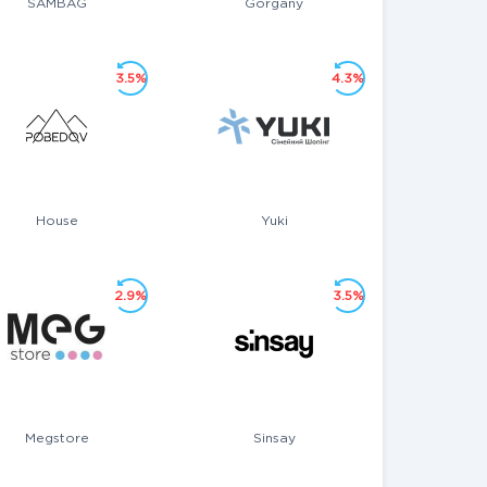
SAMBAG
Gorgany
3.5%
4.3%
House
Yuki
2.9%
3.5%
Megstore
Sinsay