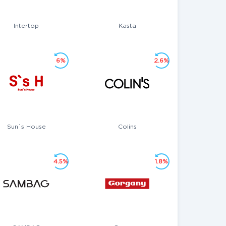
Intertop
Kasta
6%
2.6%
Sun`s House
Colins
4.5%
1.8%