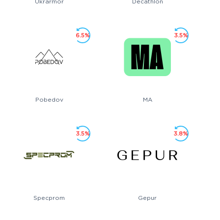
Ukrarmor
Decathlon
6.5%
3.5%
Pobedov
MA
3.5%
3.8%
Specprom
Gepur