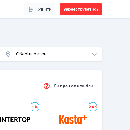
Увійти
Зареєструватись
Оберіть регіон
Як працює кешбек
4%
2.6%