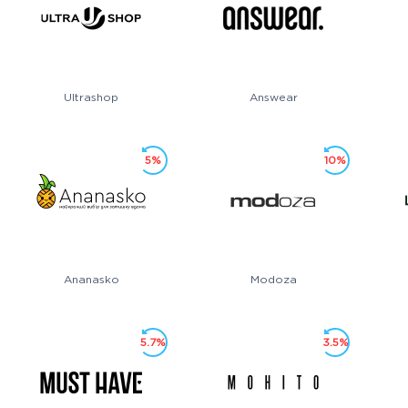
Ultrashop
Answear
5%
10%
Ananasko
Modoza
5.7%
3.5%