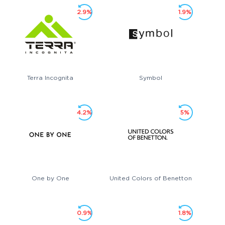
2.9%
1.9%
Terra Incognita
Symbol
4.2%
5%
One by One
United Colors of Benetton
0.9%
1.8%