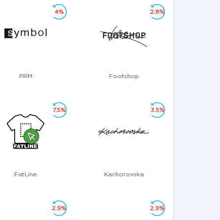
4%
2.8%
PRM
Footshop
7.5%
3.5%
FatLine
Kachorovska
2.9%
2.9%