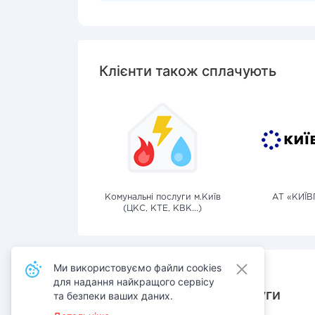
Клієнти також сплачують
Комунальні послуги м.Київ
АТ «КИЇВ
(ЦКС, КТЕ, КВК...)
Ми використовуємо файли cookies
для надання найкращого сервісу
Також сплачують послуги
та безпеки ваших даних.