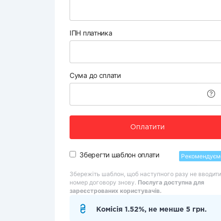
ІПН платника
Сума до сплати
Оплатити
Зберегти шаблон оплати
Рекомендуєм
Збережіть шаблон, щоб наступного разу не вводит
номер договору знову.
Послуга доступна для
зареєстрованих користувачів.
Комісія 1.52%, не менше 5 грн.