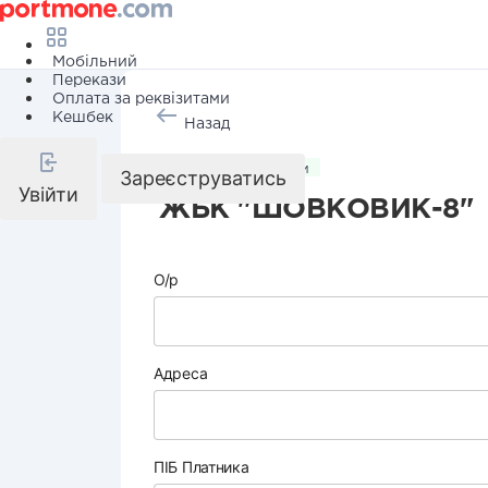
Мобільний
Перекази
Оплата за реквізитами
Кешбек
Назад
Комунальні послуги
Зареєструватись
Увійти
ЖБК "ШОВКОВИК-8"
О/р
Адреса
ПІБ Платника