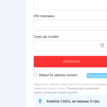
ІПН платника
Сума до сплати
Оплатити
Зберегти шаблон оплати
Рекомендуєм
Збережіть шаблон, щоб наступного разу не вводит
номер договору знову.
Послуга доступна для
зареєстрованих користувачів.
Комісія 1.52%, не менше 5 грн.