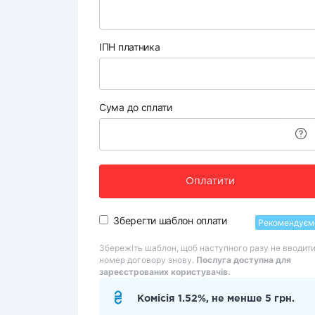
ІПН платника
Сума до сплати
Оплатити
Зберегти шаблон оплати
Рекомендуєм
Збережіть шаблон, щоб наступного разу не вводит
номер договору знову.
Послуга доступна для
зареєстрованих користувачів.
Комісія 1.52%, не менше 5 грн.