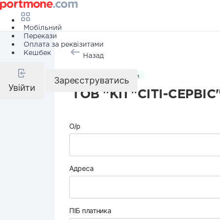
Мобільний
Перекази
Оплата за реквізитами
Кешбек
Назад
Комунальні послуги
Зареєструватись
Увійти
ТОВ "КП "СІТІ-СЕРВІС
О/р
Адреса
ПІБ платника