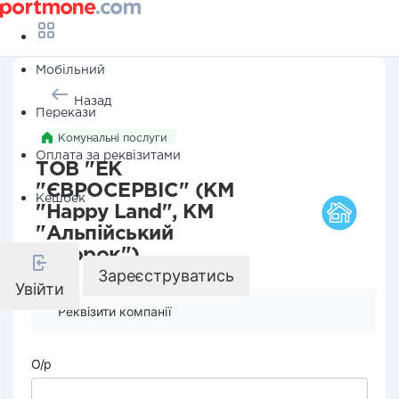
Мобільний
Назад
Перекази
Комунальні послуги
Оплата за реквізитами
ТОВ "ЕК
"ЄВРОСЕРВІС" (КМ
Кешбек
"Happy Land", КМ
"Альпійський
Хуторок")
Зареєструватись
Увійти
Реквізити компанії
О/р