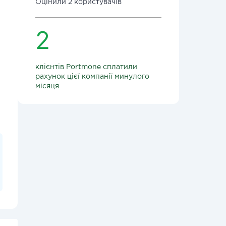
Оцінили 2 користувачів
2
клієнтів Portmone сплатили
рахунок цієї компанії минулого
місяця