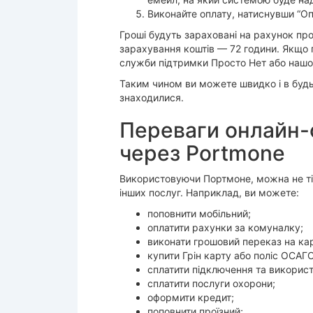
Виконайте оплату, натиснувши “Оп
Гроші будуть зараховані на рахунок пр
зарахування коштів — 72 години. Якщо г
служби підтримки Просто Нет або нашог
Таким чином ви можете швидко і в будь
знаходилися.
Переваги онлайн-о
через Portmone
Використовуючи Портмоне, можна не тіль
інших послуг. Наприклад, ви можете:
поповнити мобільний;
оплатити рахунки за комуналку;
виконати грошовий переказ на ка
купити Грін карту або поліс ОСАГО
сплатити підключення та використ
сплатити послуги охорони;
оформити кредит;
поповнити проїзний;