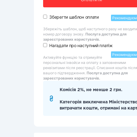
Оплатити
Зберегти шаблон оплати
Рекомендуєм
Збережіть шаблон, щоб наступного разу не вводит
номер договору знову.
Послуга доступна для
зареєстрованих користувачів.
Нагадати про наступний платіж
Рекомендуєм
Активуйте функцію та отримуйте
персональні інвойси на оплату з заповненими
реквізитами після реєстрації. Списання коштів післ
вашого підтвердження.
Послуга доступна для
зареєстрованих користувачів.
Комісія 2%, не менше 2 грн.
Категорія виключена Міністерство
витрачати кошти, отримані на кар