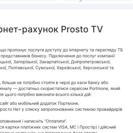
рнет-рахунок Prosto TV
що пропонує послуги доступу до інтернету та перегляду ТБ
а представників бізнесу. Підключення до послуг компанії
цької, Запорізької, Закарпатської, Дніпропетровської,
ої, Полтавської, Сумської, Харківської, Херсонської та
 більше не потрібно стояти в черзі до каси банку або
міналу — достатньо скористатися сервісом Portmone, який
я цього потрібно виконати всього кілька дій:
з сайт або мобільний додаток Портмоне.
 Просто Нет у списку запропонованих системою провайдерів
повнення і натисніть “Оплатити”.
я картки платіжних систем VISA, MC і Простір) і дійсний
іслано квитанцію, що підтверджує факт оплати.