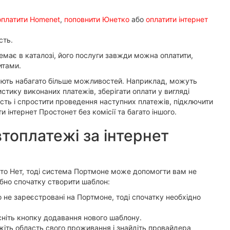
оплатити Homenet
,
поповнити Юнетко
або
оплатити інтернет
сть.
емає в каталозі, його послуги завжди можна оплатити,
итами.
ають набагато більше можливостей. Наприклад, можуть
истику виконаних платежів, зберігати оплати у вигляді
сть і спростити проведення наступних платежів, підключити
 інтернет Простонет без комісії та багато іншого.
топлатежі за інтернет
сто Нет, тоді система Портмоне може допомогти вам не
ібно спочатку створити шаблон:
о не зареєстровані на Портмоне, тоді спочатку необхідно
исніть кнопку додавання нового шаблону.
ажіть область свого проживання і знайдіть провайдера