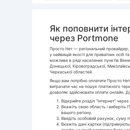
Як поповнити інте
через Portmone
Просто Нет — регіональний провайдер, 
у найвищій якості для приватних осіб т
можливе в ряді населених пунктів Вінни
Донецької, Кіровоградської, Миколаївськ
Черкаської областей.
Якщо вам потрібно оплатити Просто Нет,
витрачати час на пошук платіжного тер
дозволяє здійснювати оплати онлайн. Дл
Відкрийте розділ “Інтернет” чере
Вкажіть свою область і виберіть
вашого регіону.
Введіть особовий рахунок, суму по
Вкажіть дані картки (підтримуютьс
емейл, на який системою буде над