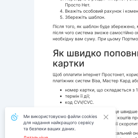
Просто Нет.
Вкажіть особовий рахунок і коме
Збережіть шаблон.
Після того, як шаблон буде збережено,
після чого система зможе самостійно оп
необхідну вам суму. При цьому Портмон
Як швидко поповни
картки
Щоб оплатити інтернет Простонет, кори
платіжних систем Віза, Мастер Кард аб
номер картки, що складається з 
термін її дії;
код CVV/CVC.
А щоб поповнити Простонет ще швидше і
Ми використовуємо файли cookies
момент проведення переказу коштів пр
для надання найкращого сервісу
процес проведення транзакції скоротить
та безпеки ваших даних.
Portmone — надійний і універсальний он
Детальніше.