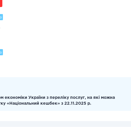
о
и
о
я
м економіки України з переліку послуг, на які можна
тку «Національний кешбек» з 22.11.2025 р.