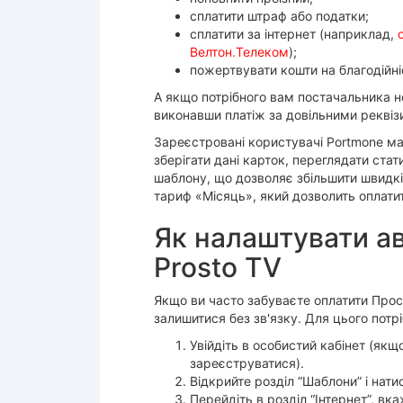
сплатити штраф або податки;
сплатити за інтернет (наприклад,
Велтон.Телеком
);
пожертвувати кошти на благодійні
А якщо потрібного вам постачальника н
виконавши платіж за довільними реквіз
Зареєстровані користувачі Portmone м
зберігати дані карток, переглядати стат
шаблону, що дозволяє збільшити швидкі
тариф «Місяць», який дозволить оплатити
Як налаштувати ав
Prosto TV
Якщо ви часто забуваєте оплатити Про
залишитися без зв'язку. Для цього потр
Увійдіть в особистий кабінет (якщ
зареєструватися).
Відкрийте розділ “Шаблони” і нат
Перейдіть в розділ “Інтернет”, вк