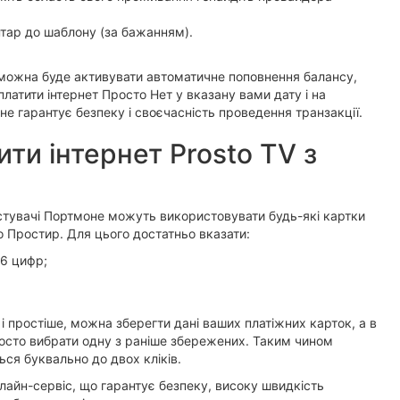
нтар до шаблону (за бажанням).
 можна буде активувати автоматичне поповнення балансу,
латити інтернет Просто Нет у вказану вами дату і на
е гарантує безпеку і своєчасність проведення транзакції.
ти інтернет Prosto TV з
стувачі Портмоне можуть використовувати будь-які картки
о Простир. Для цього достатньо вказати:
16 цифр;
 простіше, можна зберегти дані ваших платіжних карток, а в
осто вибрати одну з раніше збережених. Таким чином
ся буквально до двох кліків.
лайн-сервіс, що гарантує безпеку, високу швидкість