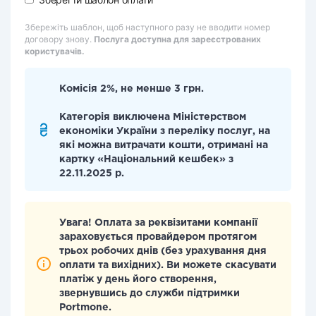
Збережіть шаблон, щоб наступного разу не вводити номер
договору знову.
Послуга доступна для зареєстрованих
користувачів.
Комісія 2%, не менше 3 грн.
Категорія виключена Міністерством
економіки України з переліку послуг, на
які можна витрачати кошти, отримані на
картку «Національний кешбек» з
22.11.2025 р.
Увага! Оплата за реквізитами компанії
зараховується провайдером протягом
трьох робочих днів (без урахування дня
оплати та вихідних). Ви можете скасувати
платіж у день його створення,
звернувшись до служби підтримки
Portmone.