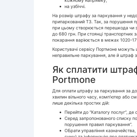
кожному напрямку;
на узбіччі.
На розмір штрафу за паркування у недо
припаркований ТЗ. Так, за порушення 
при цьому створюється перешкода чи за
до 680 грн. При стоянці транспортних з
покарання варіюється в межах 1020-17
Користувачі сервісу Портмоне можуть ш
неправильне паркування, але й штраф 
Як сплатити штраф
Portmone
Для оплати штрафу за паркування за д
хвилин вільного часу, комп'ютер або см
лише декілька простих дій:
Перейти до “Каталогу послуг”, де 
Серед запропонованого списку пос
порушення правил паркування”.
ОБрати управління казначейства, 
суму) та інформацію про платника