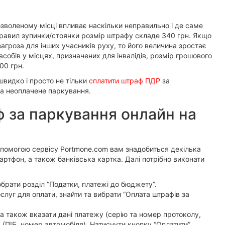
зволеному місці впливає наскільки неправильно і де саме
правил зупинки/стоянки розмір штрафу складе 340 грн. Якщо
гроза для інших учасників руху, то його величина зростає
асобів у місцях, призначених для інвалідів, розмір грошового
00 грн.
видко і просто не тільки
сплатити штраф ПДР
за
за неоплачене паркування.
 за паркування онлайн на
опомогою сервісу Portmone.com вам знадобиться декілька
артфон, а також банківська картка. Далі потрібно виконати
обрати розділ “Податки, платежі до бюджету”.
луг для оплати, знайти та вибрати “Оплата штрафів за
а також вказати дані платежу (серію та номер протоколу,
 (ПІБ, номер автомобіля). Натиснути кнопку “Оплатити”.