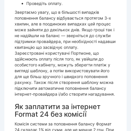
Проведіть оплату.
Звертаємо увагу, що в більшості випадків
поповнення балансу відбувається протягом 3-х
хвилин, але в поодиноких випадках цей процес
може зайняти до декількох днів. Якщо гроші так і
не надійшли на баланс — зверніться до служби
підтримки провайдера, при необхідності надавши
квитанцію що засвідчує оплату.
Зареєстровані користувачі Портмоне, що
здійснюють оплату після того, як увійшли до
особистого кабінету, можуть зберегти платіж у
вигляді шаблону, а потім використовувати його
для ще більш зручного і швидкого поповнення
рахунку. Також після створення шаблону можна
підключити автоматичне поповнення балансу
інтернет-провайдера і/або створити нагадування.
Як заплатити за інтернет
Format 24 без комісії
Комісія системи за поповнення балансу Формат
24 складає 1% від суми, але не менше 2 грн. При