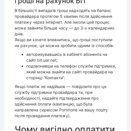
гроші на рахунок БіТ
В більшості випадків гроші надходять на баланс
провайдера протягом 5 хвилин після здійснення
платежу через інтернет. Але інколи цей процес
може зайняти більше часу — до 3-х календарних
днів.
Якщо ви хочете впевнитись, що гроші поступили
на рахунок, це можна зробити одним із способів:
авторизувавшись в кабінеті абонента на
сайті bit.uar.net;
подзвонивши на телефон служби підтримки,
який можна знайти на сайті провайдера на
сторінці “Контакти”.
Якщо платіж не надійшов — повідомте про це
службу підтримки провайдера та, при
необхідності, надайте підтвердження про
здійснення оплати (квитанцію, що була
направлена сервісом Portmone на вашу пошту
після проведення платежу).
Чому вигідно оплатити