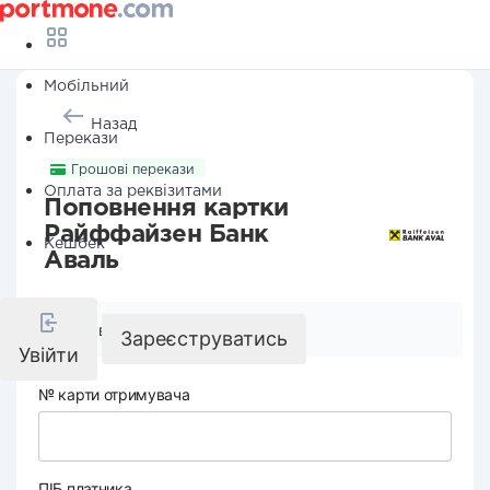
Мобільний
Назад
Перекази
Грошовi перекази
Оплата за реквізитами
Поповнення картки
Райффайзен Банк
Кешбек
Аваль
Реквізити компанії
Зареєструватись
Увійти
№ карти отримувача
ПІБ платника