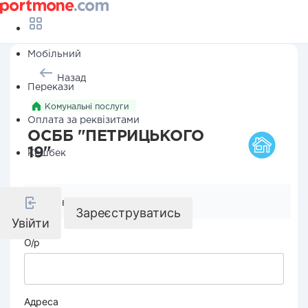
Мобільний
Назад
Перекази
Комунальні послуги
Оплата за реквізитами
ОСББ "ПЕТРИЦЬКОГО
19"
Кешбек
Реквізити компанії
Зареєструватись
Увійти
О/р
Адреса