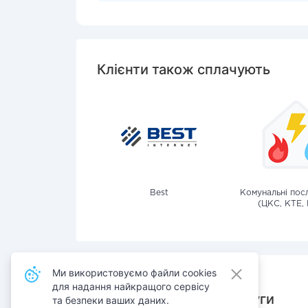
Клієнти також сплачують
Best
Комунальні посл
(ЦКС, КТЕ, 
Ми використовуємо файли cookies
для надання найкращого сервісу
Також сплачують послуги
та безпеки ваших даних.