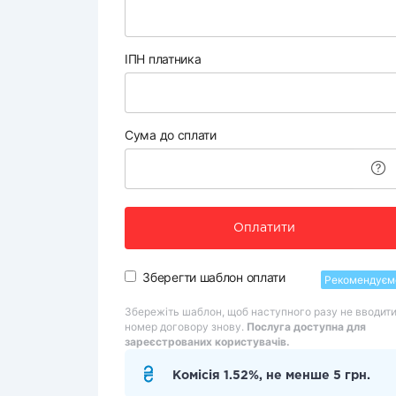
ІПН платника
Сума до сплати
Оплатити
Зберегти шаблон оплати
Рекомендуєм
Збережіть шаблон, щоб наступного разу не вводит
номер договору знову.
Послуга доступна для
зареєстрованих користувачів.
Комісія 1.52%, не менше 5 грн.