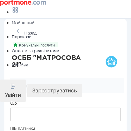
Мобільний
Назад
Перекази
Комунальні послуги
Оплата за реквізитами
ОСББ "МАТРОСОВА
21"
Кешбек
Реквізити компанії
Зареєструватись
Увійти
О/р
ПІБ платника