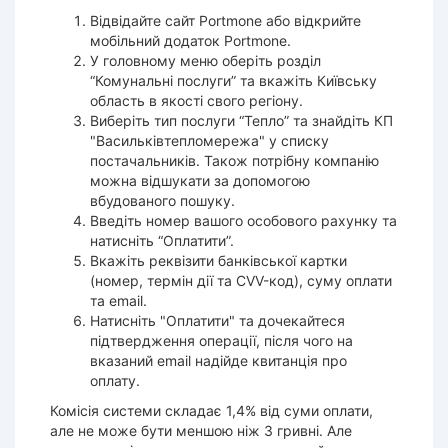
Відвідайте сайт Portmone або відкрийте
мобільний додаток Portmone.
У головному меню оберіть розділ
“Комунальні послуги” та вкажіть Київську
область в якості свого регіону.
Виберіть тип послуги “Тепло” та знайдіть КП
"Васильківтепломережа" у списку
постачальників. Також потрібну компанію
можна відшукати за допомогою
вбудованого пошуку.
Введіть номер вашого особового рахунку та
натисніть “Оплатити”.
Вкажіть реквізити банківської картки
(номер, термін дії та CVV-код), суму оплати
та email.
Натисніть "Оплатити" та дочекайтеся
підтвердження операції, після чого на
вказаний email надійде квитанція про
оплату.
Комісія системи складає 1,4% від суми оплати,
але не може бути меншою ніж 3 гривні. Але