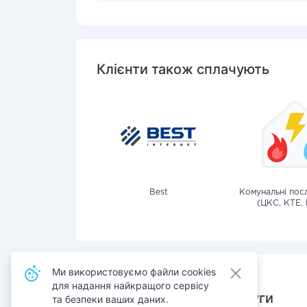
Клієнти також сплачують
Best
Комунальні посл
(ЦКС, КТЕ, 
Ми використовуємо файли cookies
для надання найкращого сервісу
Також сплачують послуги
та безпеки ваших даних.