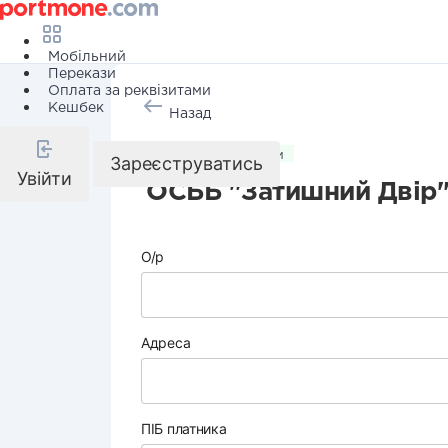
Мобільний
Перекази
Оплата за реквізитами
Кешбек
Назад
Комунальні послуги
Зареєструватись
Увійти
ОСББ "Затишний Двір
О/р
Адреса
ПІБ платника