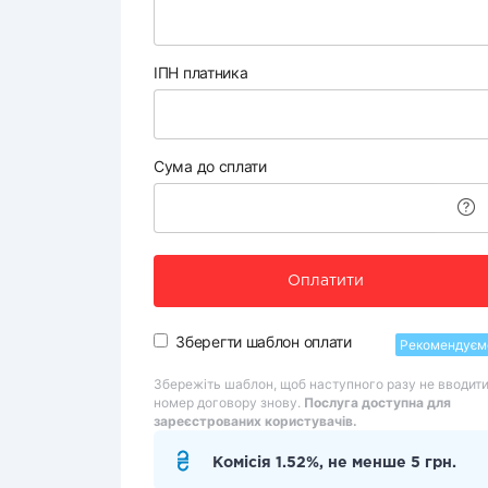
ІПН платника
Сума до сплати
Оплатити
Зберегти шаблон оплати
Рекомендуєм
Збережіть шаблон, щоб наступного разу не вводит
номер договору знову.
Послуга доступна для
зареєстрованих користувачів.
Комісія 1.52%, не менше 5 грн.