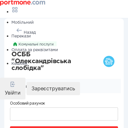
Мобільний
Назад
Перекази
Комунальні послуги
Оплата за реквізитами
ОСББ
"Олександрівська
Кешбек
слобідка"
Реквізити компанії
Зареєструватись
Увійти
Особовий рахунок