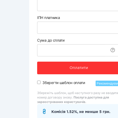
ІПН платника
Сума до сплати
Оплатити
Зберегти шаблон оплати
Рекомендуєм
Збережіть шаблон, щоб наступного разу не вводит
номер договору знову.
Послуга доступна для
зареєстрованих користувачів.
Комісія 1.52%, не менше 5 грн.