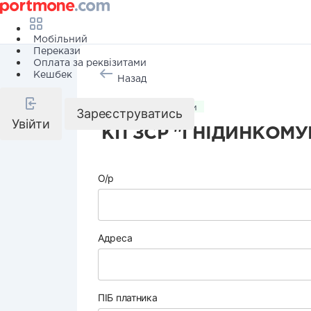
Мобільний
Перекази
Оплата за реквізитами
Кешбек
Назад
Комунальні послуги
Зареєструватись
Увійти
КП ЗСР "ГНІДИНКОМУ
О/р
Адреса
ПІБ платника