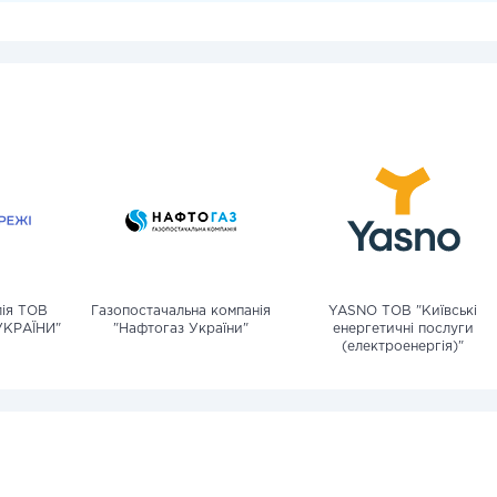
лія ТОВ
Газопостачальна компанія
YASNO ТОВ "Київські
УКРАЇНИ"
"Нафтогаз України"
енергетичні послуги
(електроенергія)"