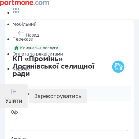
Мобільний
Назад
Перекази
Комунальні послуги
Оплата за реквізитами
КП «Промінь»
Лосинівської селищної
Кешбек
ради
Реквізити компанії
Зареєструватись
Увійти
О/р
Адреса