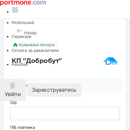
Мобільний
Назад
Перекази
Комунальні послуги
Оплата за реквізитами
КП "Добробут"
Кешбек
Реквізити компанії
Зареєструватись
Увійти
О/р
ПІБ платника